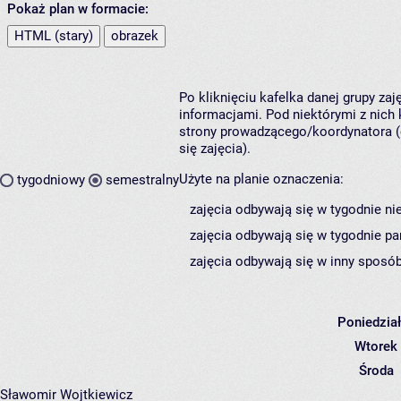
Pokaż plan w formacie:
HTML (stary)
obrazek
Po kliknięciu kafelka danej grupy za
informacjami. Pod niektórymi z nich k
strony prowadzącego/koordynatora (
się zajęcia).
Użyte na planie oznaczenia:
tygodniowy
semestralny
zajęcia odbywają się w tygodnie ni
zajęcia odbywają się w tygodnie pa
zajęcia odbywają się w inny sposób
Poniedzia
Wtorek
Środa
Sławomir Wojtkiewicz