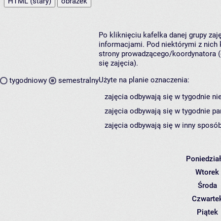
HTML (stary)
obrazek
Po kliknięciu kafelka danej grupy za
informacjami. Pod niektórymi z nich k
strony prowadzącego/koordynatora (
się zajęcia).
Użyte na planie oznaczenia:
tygodniowy
semestralny
zajęcia odbywają się w tygodnie ni
zajęcia odbywają się w tygodnie pa
zajęcia odbywają się w inny sposób
Poniedzia
Wtorek
Środa
Czwarte
Piątek