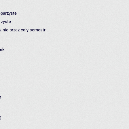
eparzyste
rzyste
, nie przez cały semestr
łek
k
0