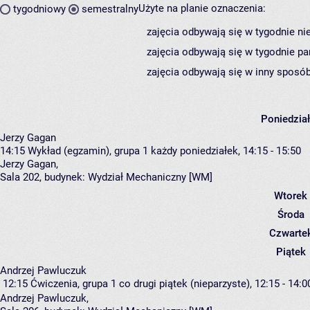
Użyte na planie oznaczenia:
tygodniowy
semestralny
zajęcia odbywają się w tygodnie ni
zajęcia odbywają się w tygodnie pa
zajęcia odbywają się w inny sposób
Poniedzia
Jerzy Gagan
14:15
Wykład (egzamin), grupa 1
każdy poniedziałek, 14:15 - 15:50
Jerzy Gagan
,
Sala 202,
budynek:
Wydział Mechaniczny [WM]
Wtorek
Środa
Czwarte
Piątek
Andrzej Pawluczuk
12:15
Ćwiczenia, grupa 1
co drugi piątek (nieparzyste), 12:15 - 14:0
Andrzej Pawluczuk
,