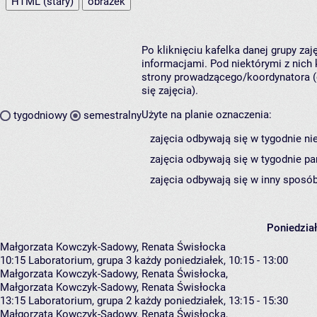
HTML (stary)
obrazek
Po kliknięciu kafelka danej grupy za
informacjami. Pod niektórymi z nich k
strony prowadzącego/koordynatora (
się zajęcia).
Użyte na planie oznaczenia:
tygodniowy
semestralny
zajęcia odbywają się w tygodnie ni
zajęcia odbywają się w tygodnie pa
zajęcia odbywają się w inny sposób
Poniedzia
Małgorzata Kowczyk-Sadowy, Renata Świsłocka
10:15
Laboratorium, grupa 3
każdy poniedziałek, 10:15 - 13:00
Małgorzata Kowczyk-Sadowy
,
Renata Świsłocka
,
Małgorzata Kowczyk-Sadowy, Renata Świsłocka
13:15
Laboratorium, grupa 2
każdy poniedziałek, 13:15 - 15:30
Małgorzata Kowczyk-Sadowy
,
Renata Świsłocka
,