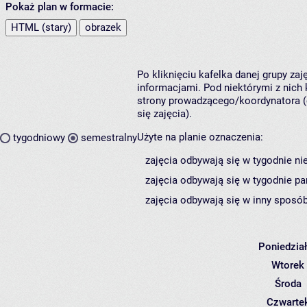
Pokaż plan w formacie:
HTML (stary)
obrazek
Po kliknięciu kafelka danej grupy za
informacjami. Pod niektórymi z nich k
strony prowadzącego/koordynatora (
się zajęcia).
Użyte na planie oznaczenia:
tygodniowy
semestralny
zajęcia odbywają się w tygodnie ni
zajęcia odbywają się w tygodnie pa
zajęcia odbywają się w inny sposób
Poniedzia
Wtorek
Środa
Czwarte