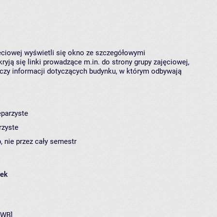
jęciowej wyświetli się okno ze szczegółowymi
ryją się linki prowadzące m.in. do strony grupy zajęciowej,
czy informacji dotyczących budynku, w którym odbywają
eparzyste
rzyste
, nie przez cały semestr
łek
[WB]