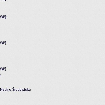
[WB]
[WB]
[WB]
k
 Nauk o Środowisku