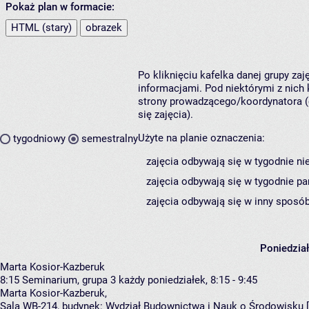
Pokaż plan w formacie:
HTML (stary)
obrazek
Po kliknięciu kafelka danej grupy za
informacjami. Pod niektórymi z nich k
strony prowadzącego/koordynatora (
się zajęcia).
Użyte na planie oznaczenia:
tygodniowy
semestralny
zajęcia odbywają się w tygodnie ni
zajęcia odbywają się w tygodnie pa
zajęcia odbywają się w inny sposób
Poniedzia
Marta Kosior-Kazberuk
8:15
Seminarium, grupa 3
każdy poniedziałek, 8:15 - 9:45
Marta Kosior-Kazberuk
,
Sala WB-214,
budynek:
Wydział Budownictwa i Nauk o Środowisku 