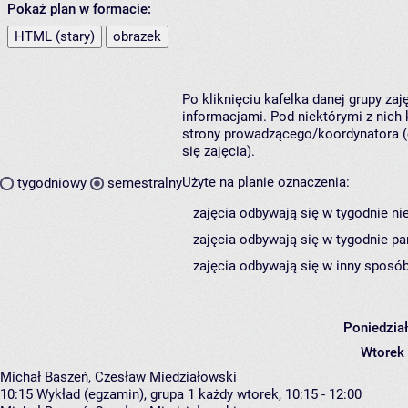
Pokaż plan w formacie:
HTML (stary)
obrazek
Po kliknięciu kafelka danej grupy za
informacjami. Pod niektórymi z nich k
strony prowadzącego/koordynatora (
się zajęcia).
Użyte na planie oznaczenia:
tygodniowy
semestralny
zajęcia odbywają się w tygodnie ni
zajęcia odbywają się w tygodnie pa
zajęcia odbywają się w inny sposób
Poniedzia
Wtorek
Michał Baszeń, Czesław Miedziałowski
10:15
Wykład (egzamin), grupa 1
każdy wtorek, 10:15 - 12:00