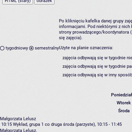
HTML (stary)
obrazek
Po kliknięciu kafelka danej grupy za
informacjami. Pod niektórymi z nich k
strony prowadzącego/koordynatora (
się zajęcia).
Użyte na planie oznaczenia:
tygodniowy
semestralny
zajęcia odbywają się w tygodnie ni
zajęcia odbywają się w tygodnie pa
zajęcia odbywają się w inny sposób
Poniedzia
Wtorek
Środa
Małgorzata Lelusz
10:15
Wykład, grupa 1
co druga środa (parzyste), 10:15 - 11:45
Małgorzata Lelusz
,