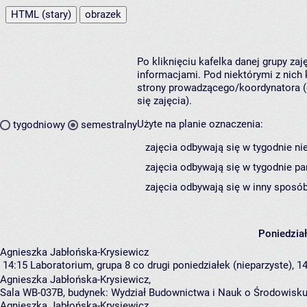
HTML (stary)
obrazek
Po kliknięciu kafelka danej grupy za
informacjami. Pod niektórymi z nich k
strony prowadzącego/koordynatora (
się zajęcia).
Użyte na planie oznaczenia:
tygodniowy
semestralny
zajęcia odbywają się w tygodnie ni
zajęcia odbywają się w tygodnie pa
zajęcia odbywają się w inny sposób
Poniedzia
Agnieszka Jabłońska-Krysiewicz
14:15
Laboratorium, grupa 8
co drugi poniedziałek (nieparzyste), 14
Agnieszka Jabłońska-Krysiewicz
,
Sala WB-037B,
budynek:
Wydział Budownictwa i Nauk o Środowisku
Agnieszka Jabłońska-Krysiewicz