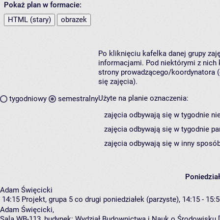
Pokaż plan w formacie:
HTML (stary)
obrazek
Po kliknięciu kafelka danej grupy za
informacjami. Pod niektórymi z nich k
strony prowadzącego/koordynatora (
się zajęcia).
Użyte na planie oznaczenia:
tygodniowy
semestralny
zajęcia odbywają się w tygodnie ni
zajęcia odbywają się w tygodnie pa
zajęcia odbywają się w inny sposób
Poniedzia
Adam Święcicki
14:15
Projekt, grupa 5
co drugi poniedziałek (parzyste), 14:15 - 15:
Adam Święcicki
,
Sala WB-113,
budynek:
Wydział Budownictwa i Nauk o Środowisku 