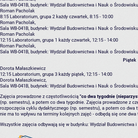
Sala WB-041B,
budynek:
Wydział Budownictwa i Nauk o Środowisku
Roman Pacholak
8:15
Laboratorium, grupa 2
każdy czwartek, 8:15 - 10:00
Roman Pacholak
,
Sala WB-041B,
budynek:
Wydział Budownictwa i Nauk o Środowisku
Roman Pacholak
12:15
Laboratorium, grupa 1
każdy czwartek, 12:15 - 14:00
Roman Pacholak
,
Sala WB-041B,
budynek:
Wydział Budownictwa i Nauk o Środowisku
Piątek
Dorota Małaszkiewicz
12:15
Laboratorium, grupa 3
każdy piątek, 12:15 - 14:00
Dorota Małaszkiewicz
,
Sala WB-041B,
budynek:
Wydział Budownictwa i Nauk o Środowisku
Zajęcia prowadzone z częstotliwością
"co dwa tygodnie (nieparzys
(np. semestru), a potem co dwa tygodnie. Zajęcia prowadzone z cz
rozpoczęcia cyklu dydaktycznego (np. semestru), a potem co dwa ty
nie ma to wpływu na terminy kolejnych zajęć - odbędą się one dwa 
Wszystkie zajęcia odbywają się w budynku:
Wydział Budownictwa i