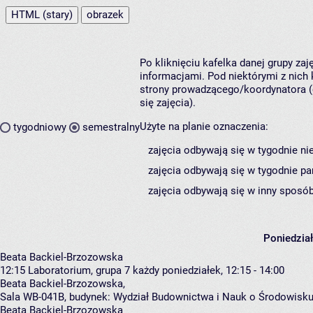
HTML (stary)
obrazek
Po kliknięciu kafelka danej grupy za
informacjami. Pod niektórymi z nich k
strony prowadzącego/koordynatora (
się zajęcia).
Użyte na planie oznaczenia:
tygodniowy
semestralny
zajęcia odbywają się w tygodnie ni
zajęcia odbywają się w tygodnie pa
zajęcia odbywają się w inny sposób
Poniedzia
Beata Backiel-Brzozowska
12:15
Laboratorium, grupa 7
każdy poniedziałek, 12:15 - 14:00
Beata Backiel-Brzozowska
,
Sala WB-041B,
budynek:
Wydział Budownictwa i Nauk o Środowisku
Beata Backiel-Brzozowska