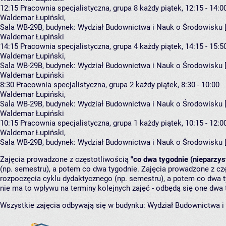
12:15
Pracownia specjalistyczna, grupa 8
każdy piątek, 12:15 - 14:0
Waldemar Łupiński
,
Sala WB-29B,
budynek:
Wydział Budownictwa i Nauk o Środowisku 
Waldemar Łupiński
14:15
Pracownia specjalistyczna, grupa 4
każdy piątek, 14:15 - 15:5
Waldemar Łupiński
,
Sala WB-29B,
budynek:
Wydział Budownictwa i Nauk o Środowisku 
Waldemar Łupiński
8:30
Pracownia specjalistyczna, grupa 2
każdy piątek, 8:30 - 10:00
Waldemar Łupiński
,
Sala WB-29B,
budynek:
Wydział Budownictwa i Nauk o Środowisku 
Waldemar Łupiński
10:15
Pracownia specjalistyczna, grupa 1
każdy piątek, 10:15 - 12:0
Waldemar Łupiński
,
Sala WB-29B,
budynek:
Wydział Budownictwa i Nauk o Środowisku 
Zajęcia prowadzone z częstotliwością
"co dwa tygodnie (nieparzys
(np. semestru), a potem co dwa tygodnie. Zajęcia prowadzone z cz
rozpoczęcia cyklu dydaktycznego (np. semestru), a potem co dwa ty
nie ma to wpływu na terminy kolejnych zajęć - odbędą się one dwa 
Wszystkie zajęcia odbywają się w budynku:
Wydział Budownictwa i