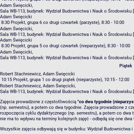
Adam Święcicki
,
Sala WB-113,
budynek:
Wydział Budownictwa i Nauk o Środowisku 
Adam Święcicki
8:30
Projekt, grupa 6
co drugi czwartek (parzyste), 8:30 - 10:00
Adam Święcicki
,
Sala WB-113,
budynek:
Wydział Budownictwa i Nauk o Środowisku 
Adam Święcicki
8:30
Projekt, grupa 5
co drugi czwartek (nieparzyste), 8:30 - 10:00
Adam Święcicki
,
Sala WB-113,
budynek:
Wydział Budownictwa i Nauk o Środowisku 
Piątek
Robert Stachniewicz, Adam Święcicki
10:15
Projekt, grupa 1
co drugi piątek (nieparzyste), 10:15 - 12:00
Robert Stachniewicz
,
Adam Święcicki
,
Sala WB-113,
budynek:
Wydział Budownictwa i Nauk o Środowisku 
Zajęcia prowadzone z częstotliwością
"co dwa tygodnie (nieparzys
(np. semestru), a potem co dwa tygodnie. Zajęcia prowadzone z cz
rozpoczęcia cyklu dydaktycznego (np. semestru), a potem co dwa ty
nie ma to wpływu na terminy kolejnych zajęć - odbędą się one dwa 
Wszystkie zajęcia odbywają się w budynku:
Wydział Budownictwa i