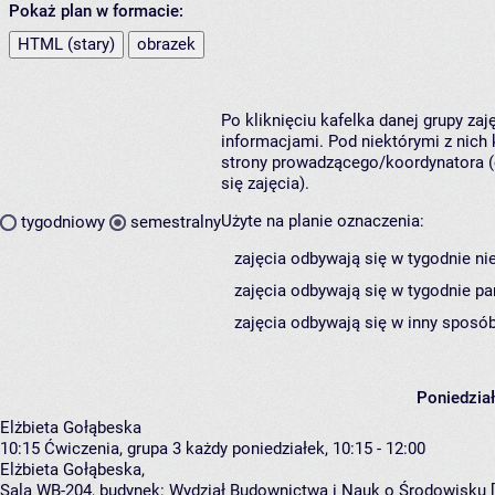
Pokaż plan w formacie:
HTML (stary)
obrazek
Po kliknięciu kafelka danej grupy za
informacjami. Pod niektórymi z nich k
strony prowadzącego/koordynatora (
się zajęcia).
Użyte na planie oznaczenia:
tygodniowy
semestralny
zajęcia odbywają się w tygodnie ni
zajęcia odbywają się w tygodnie pa
zajęcia odbywają się w inny sposób
Poniedzia
Elżbieta Gołąbeska
10:15
Ćwiczenia, grupa 3
każdy poniedziałek, 10:15 - 12:00
Elżbieta Gołąbeska
,
Sala WB-204,
budynek:
Wydział Budownictwa i Nauk o Środowisku 