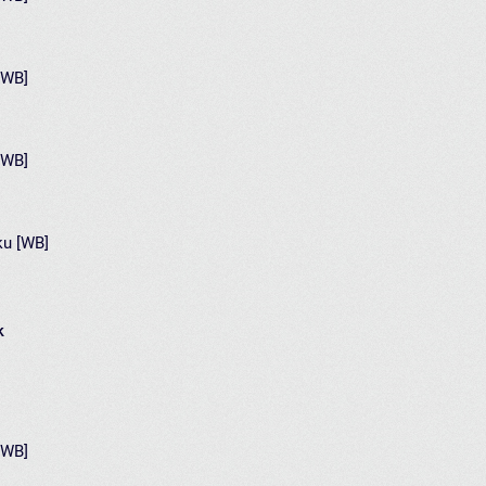
[WB]
[WB]
ku [WB]
k
[WB]