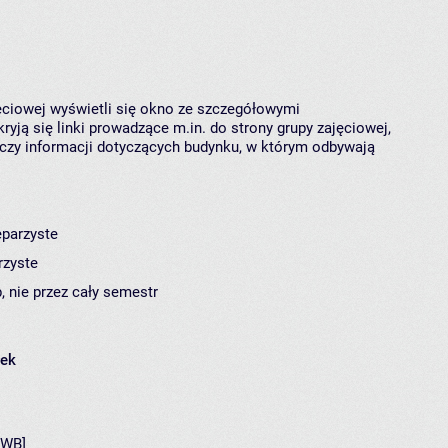
jęciowej wyświetli się okno ze szczegółowymi
ryją się linki prowadzące m.in. do strony grupy zajęciowej,
czy informacji dotyczących budynku, w którym odbywają
eparzyste
rzyste
, nie przez cały semestr
łek
[WB]