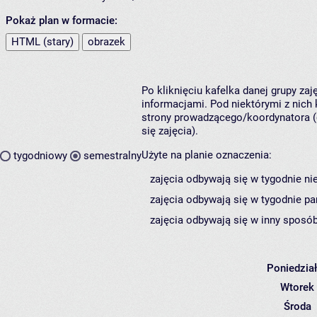
Pokaż plan w formacie:
HTML (stary)
obrazek
Po kliknięciu kafelka danej grupy za
informacjami. Pod niektórymi z nich k
strony prowadzącego/koordynatora (
się zajęcia).
Użyte na planie oznaczenia:
tygodniowy
semestralny
zajęcia odbywają się w tygodnie ni
zajęcia odbywają się w tygodnie pa
zajęcia odbywają się w inny sposób
Poniedzia
Wtorek
Środa