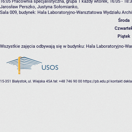
16:05
Pracownia specjalistyczna, grupa 1
każdy wtorek, 16:05 - 18:
Jarosław Perszko
,
Justyna Sołomianko
,
Sala 009,
budynek:
Hala Laboratoryjno-Warsztatowa Wydziału Arch
Środa
Czwarte
Piątek
Wszystkie zajęcia odbywają się w budynku:
Hala Laboratoryjno-War
15-351 Białystok, ul. Wiejska 45A
tel: +48 746 90 00
https://pb.edu.pl
kontakt
dekla