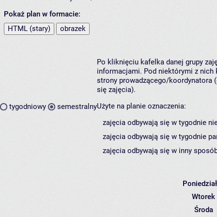
Pokaż plan w formacie:
HTML (stary)
obrazek
Po kliknięciu kafelka danej grupy za
informacjami. Pod niektórymi z nich k
strony prowadzącego/koordynatora (
się zajęcia).
Użyte na planie oznaczenia:
tygodniowy
semestralny
zajęcia odbywają się w tygodnie ni
zajęcia odbywają się w tygodnie pa
zajęcia odbywają się w inny sposób
Poniedzia
Wtorek
Środa