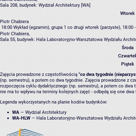
Sala 208,
budynek:
Wydział Architektury [WA]
Wtorek
Piotr Chabiera
18:00
Wykład (egzamin), grupa 1
co drugi wtorek (parzyste), 18:00 
Piotr Chabiera
,
Sala 55,
budynek:
Hala Laboratoryjno-Warsztatowa Wydziału Archi
Środa
Czwarte
Piątek
Zajęcia prowadzone z częstotliwością
"co dwa tygodnie (nieparzys
(np. semestru), a potem co dwa tygodnie. Zajęcia prowadzone z cz
rozpoczęcia cyklu dydaktycznego (np. semestru), a potem co dwa ty
nie ma to wpływu na terminy kolejnych zajęć - odbędą się one dwa 
Legenda wykorzystanych na planie kodów budynków:
WA
—
Wydział Architektury
WA-HLW
—
Hala Laboratoryjno-Warsztatowa Wydziału Archit