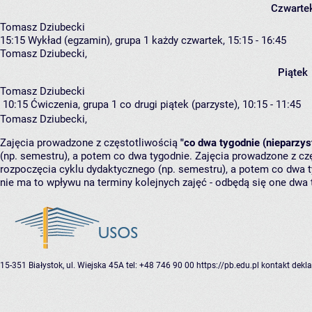
Czwarte
Tomasz Dziubecki
15:15
Wykład (egzamin), grupa 1
każdy czwartek, 15:15 - 16:45
Tomasz Dziubecki
,
Piątek
Tomasz Dziubecki
10:15
Ćwiczenia, grupa 1
co drugi piątek (parzyste), 10:15 - 11:45
Tomasz Dziubecki
,
Zajęcia prowadzone z częstotliwością
"co dwa tygodnie (nieparzys
(np. semestru), a potem co dwa tygodnie. Zajęcia prowadzone z cz
rozpoczęcia cyklu dydaktycznego (np. semestru), a potem co dwa ty
nie ma to wpływu na terminy kolejnych zajęć - odbędą się one dwa 
15-351 Białystok, ul. Wiejska 45A
tel: +48 746 90 00
https://pb.edu.pl
kontakt
dekla