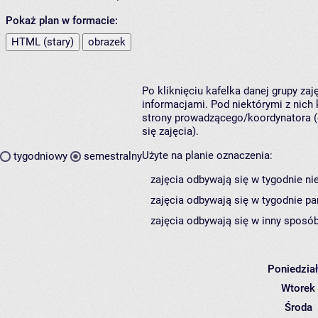
Pokaż plan w formacie:
HTML (stary)
obrazek
Po kliknięciu kafelka danej grupy za
informacjami. Pod niektórymi z nich k
strony prowadzącego/koordynatora (
się zajęcia).
Użyte na planie oznaczenia:
tygodniowy
semestralny
zajęcia odbywają się w tygodnie ni
zajęcia odbywają się w tygodnie pa
zajęcia odbywają się w inny sposób
Poniedzia
Wtorek
Środa