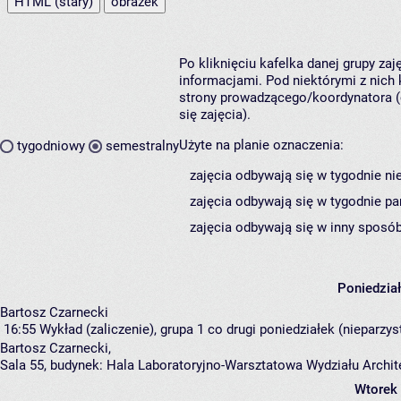
HTML (stary)
obrazek
Po kliknięciu kafelka danej grupy za
informacjami. Pod niektórymi z nich k
strony prowadzącego/koordynatora (
się zajęcia).
Użyte na planie oznaczenia:
tygodniowy
semestralny
zajęcia odbywają się w tygodnie ni
zajęcia odbywają się w tygodnie pa
zajęcia odbywają się w inny sposób
Poniedzia
Bartosz Czarnecki
16:55
Wykład (zaliczenie), grupa 1
co drugi poniedziałek (nieparzyst
Bartosz Czarnecki
,
Sala 55,
budynek:
Hala Laboratoryjno-Warsztatowa Wydziału Archi
Wtorek