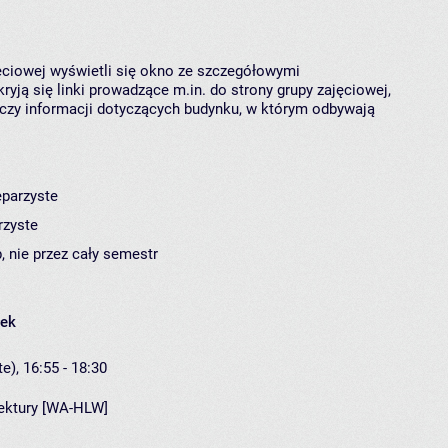
jęciowej wyświetli się okno ze szczegółowymi
ryją się linki prowadzące m.in. do strony grupy zajęciowej,
czy informacji dotyczących budynku, w którym odbywają
eparzyste
rzyste
, nie przez cały semestr
łek
e), 16:55 - 18:30
tektury [WA-HLW]