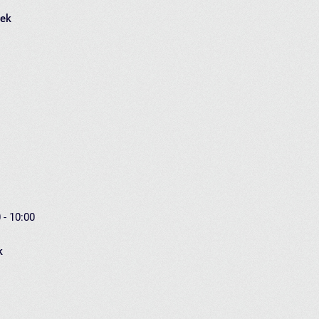
łek
 - 10:00
k