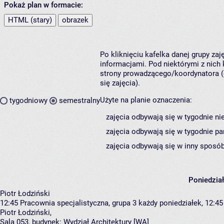
Pokaż plan w formacie:
HTML (stary)
obrazek
Po kliknięciu kafelka danej grupy za
informacjami. Pod niektórymi z nich k
strony prowadzącego/koordynatora (
się zajęcia).
Użyte na planie oznaczenia:
tygodniowy
semestralny
zajęcia odbywają się w tygodnie ni
zajęcia odbywają się w tygodnie pa
zajęcia odbywają się w inny sposób
Poniedzia
Piotr Łodziński
12:45
Pracownia specjalistyczna, grupa 3
każdy poniedziałek, 12:45 
Piotr Łodziński
,
Sala 053,
budynek:
Wydział Architektury [WA]