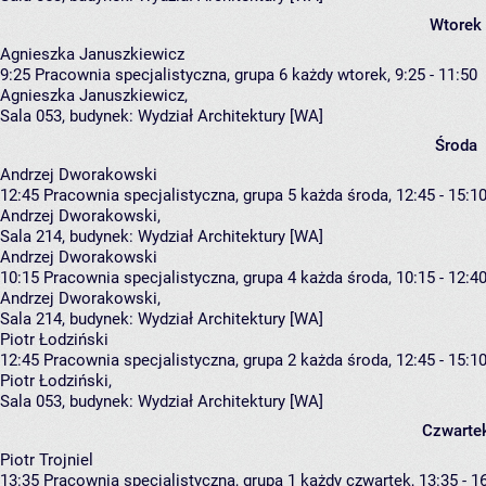
Wtorek
Agnieszka Januszkiewicz
9:25
Pracownia specjalistyczna, grupa 6
każdy wtorek, 9:25 - 11:50
Agnieszka Januszkiewicz
,
Sala 053,
budynek:
Wydział Architektury [WA]
Środa
Andrzej Dworakowski
12:45
Pracownia specjalistyczna, grupa 5
każda środa, 12:45 - 15:1
Andrzej Dworakowski
,
Sala 214,
budynek:
Wydział Architektury [WA]
Andrzej Dworakowski
10:15
Pracownia specjalistyczna, grupa 4
każda środa, 10:15 - 12:4
Andrzej Dworakowski
,
Sala 214,
budynek:
Wydział Architektury [WA]
Piotr Łodziński
12:45
Pracownia specjalistyczna, grupa 2
każda środa, 12:45 - 15:1
Piotr Łodziński
,
Sala 053,
budynek:
Wydział Architektury [WA]
Czwarte
Piotr Trojniel
13:35
Pracownia specjalistyczna, grupa 1
każdy czwartek, 13:35 - 1