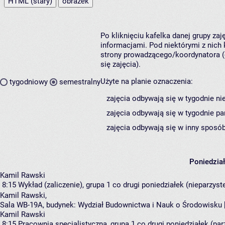
HTML (stary)
obrazek
Po kliknięciu kafelka danej grupy za
informacjami. Pod niektórymi z nich k
strony prowadzącego/koordynatora (
się zajęcia).
Użyte na planie oznaczenia:
tygodniowy
semestralny
zajęcia odbywają się w tygodnie ni
zajęcia odbywają się w tygodnie pa
zajęcia odbywają się w inny sposób
Poniedzia
Kamil Rawski
8:15
Wykład (zaliczenie), grupa 1
co drugi poniedziałek (nieparzyste
Kamil Rawski
,
Sala WB-19A,
budynek:
Wydział Budownictwa i Nauk o Środowisku 
Kamil Rawski
8:15
Pracownia specjalistyczna, grupa 1
co drugi poniedziałek (parz