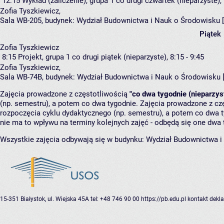
12:15
Wykład (zaliczenie), grupa 1
co drugi czwartek (nieparzyste), 
Zofia Tyszkiewicz
,
Sala WB-205,
budynek:
Wydział Budownictwa i Nauk o Środowisku 
Piątek
Zofia Tyszkiewicz
8:15
Projekt, grupa 1
co drugi piątek (nieparzyste), 8:15 - 9:45
Zofia Tyszkiewicz
,
Sala WB-74B,
budynek:
Wydział Budownictwa i Nauk o Środowisku 
Zajęcia prowadzone z częstotliwością
"co dwa tygodnie (nieparzys
(np. semestru), a potem co dwa tygodnie. Zajęcia prowadzone z cz
rozpoczęcia cyklu dydaktycznego (np. semestru), a potem co dwa ty
nie ma to wpływu na terminy kolejnych zajęć - odbędą się one dwa 
Wszystkie zajęcia odbywają się w budynku:
Wydział Budownictwa i
15-351 Białystok, ul. Wiejska 45A
tel: +48 746 90 00
https://pb.edu.pl
kontakt
dekla