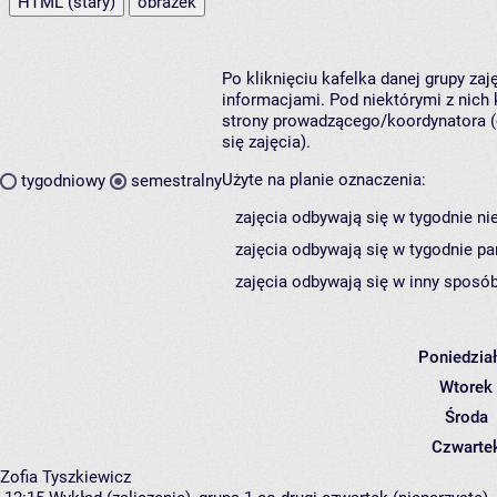
HTML (stary)
obrazek
Po kliknięciu kafelka danej grupy za
informacjami. Pod niektórymi z nich k
strony prowadzącego/koordynatora (
się zajęcia).
Użyte na planie oznaczenia:
tygodniowy
semestralny
zajęcia odbywają się w tygodnie ni
zajęcia odbywają się w tygodnie pa
zajęcia odbywają się w inny sposób
Poniedzia
Wtorek
Środa
Czwarte
Zofia Tyszkiewicz