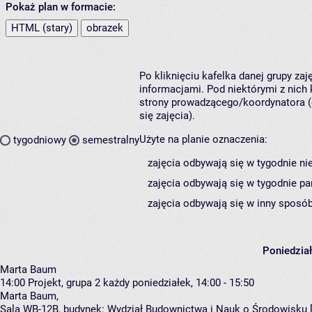
Pokaż plan w formacie:
HTML (stary)
obrazek
Po kliknięciu kafelka danej grupy za
informacjami. Pod niektórymi z nich k
strony prowadzącego/koordynatora (
się zajęcia).
Użyte na planie oznaczenia:
tygodniowy
semestralny
zajęcia odbywają się w tygodnie ni
zajęcia odbywają się w tygodnie pa
zajęcia odbywają się w inny sposób
Poniedzia
Marta Baum
14:00
Projekt, grupa 2
każdy poniedziałek, 14:00 - 15:50
Marta Baum
,
Sala WB-12B,
budynek:
Wydział Budownictwa i Nauk o Środowisku 