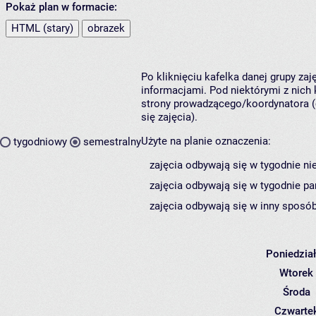
Pokaż plan w formacie:
HTML (stary)
obrazek
Po kliknięciu kafelka danej grupy za
informacjami. Pod niektórymi z nich k
strony prowadzącego/koordynatora (
się zajęcia).
Użyte na planie oznaczenia:
tygodniowy
semestralny
zajęcia odbywają się w tygodnie ni
zajęcia odbywają się w tygodnie pa
zajęcia odbywają się w inny sposób
Poniedzia
Wtorek
Środa
Czwarte