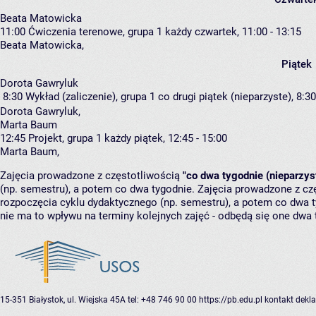
Beata Matowicka
11:00
Ćwiczenia terenowe, grupa 1
każdy czwartek, 11:00 - 13:15
Beata Matowicka
,
Piątek
Dorota Gawryluk
8:30
Wykład (zaliczenie), grupa 1
co drugi piątek (nieparzyste), 8:30
Dorota Gawryluk
,
Marta Baum
12:45
Projekt, grupa 1
każdy piątek, 12:45 - 15:00
Marta Baum
,
Zajęcia prowadzone z częstotliwością
"co dwa tygodnie (nieparzys
(np. semestru), a potem co dwa tygodnie. Zajęcia prowadzone z cz
rozpoczęcia cyklu dydaktycznego (np. semestru), a potem co dwa ty
nie ma to wpływu na terminy kolejnych zajęć - odbędą się one dwa 
15-351 Białystok, ul. Wiejska 45A
tel: +48 746 90 00
https://pb.edu.pl
kontakt
dekla