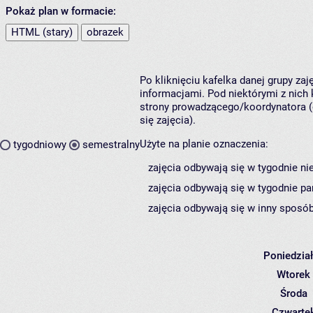
Pokaż plan w formacie:
HTML (stary)
obrazek
Po kliknięciu kafelka danej grupy za
informacjami. Pod niektórymi z nich k
strony prowadzącego/koordynatora (
się zajęcia).
Użyte na planie oznaczenia:
tygodniowy
semestralny
zajęcia odbywają się w tygodnie ni
zajęcia odbywają się w tygodnie pa
zajęcia odbywają się w inny sposób
Poniedzia
Wtorek
Środa
Czwarte