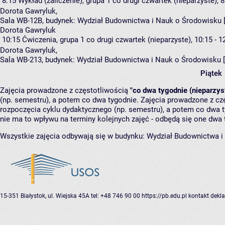
8:15
Wykład (zaliczenie), grupa 1
co drugi czwartek (nieparzyste), 8
Dorota Gawryluk
,
Sala WB-12B,
budynek:
Wydział Budownictwa i Nauk o Środowisku 
Dorota Gawryluk
10:15
Ćwiczenia, grupa 1
co drugi czwartek (nieparzyste), 10:15 - 1
Dorota Gawryluk
,
Sala WB-213,
budynek:
Wydział Budownictwa i Nauk o Środowisku 
Piątek
Zajęcia prowadzone z częstotliwością
"co dwa tygodnie (nieparzys
(np. semestru), a potem co dwa tygodnie. Zajęcia prowadzone z cz
rozpoczęcia cyklu dydaktycznego (np. semestru), a potem co dwa ty
nie ma to wpływu na terminy kolejnych zajęć - odbędą się one dwa 
Wszystkie zajęcia odbywają się w budynku:
Wydział Budownictwa i
15-351 Białystok, ul. Wiejska 45A
tel: +48 746 90 00
https://pb.edu.pl
kontakt
dekla