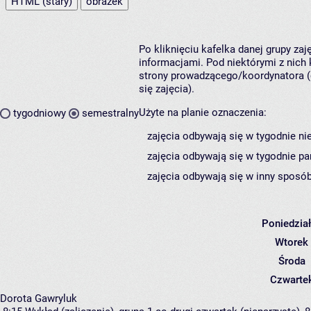
HTML (stary)
obrazek
Po kliknięciu kafelka danej grupy za
informacjami. Pod niektórymi z nich k
strony prowadzącego/koordynatora (
się zajęcia).
Użyte na planie oznaczenia:
tygodniowy
semestralny
zajęcia odbywają się w tygodnie ni
zajęcia odbywają się w tygodnie pa
zajęcia odbywają się w inny sposób
Poniedzia
Wtorek
Środa
Czwarte
Dorota Gawryluk