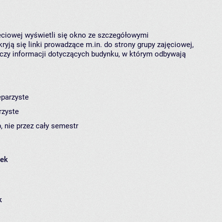
jęciowej wyświetli się okno ze szczegółowymi
ryją się linki prowadzące m.in. do strony grupy zajęciowej,
czy informacji dotyczących budynku, w którym odbywają
eparzyste
rzyste
, nie przez cały semestr
łek
k