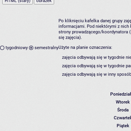
HTML (stary)
obrazek
Po kliknięciu kafelka danej grupy za
informacjami. Pod niektórymi z nich k
strony prowadzącego/koordynatora (
się zajęcia).
Użyte na planie oznaczenia:
tygodniowy
semestralny
zajęcia odbywają się w tygodnie ni
zajęcia odbywają się w tygodnie pa
zajęcia odbywają się w inny sposób
Poniedzia
Wtorek
Środa
Czwarte
Piątek