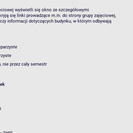
jęciowej wyświetli się okno ze szczegółowymi
ryją się linki prowadzące m.in. do strony grupy zajęciowej,
czy informacji dotyczących budynku, w którym odbywają
eparzyste
rzyste
, nie przez cały semestr
łek
k