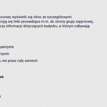
jęciowej wyświetli się okno ze szczegółowymi
ryją się linki prowadzące m.in. do strony grupy zajęciowej,
czy informacji dotyczących budynku, w którym odbywają
eparzyste
rzyste
, nie przez cały semestr
łek
k