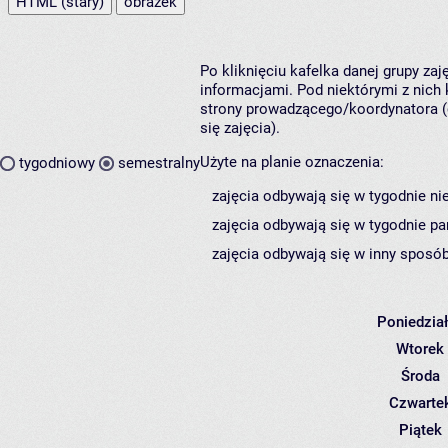
HTML (stary)
obrazek
Po kliknięciu kafelka danej grupy za
informacjami. Pod niektórymi z nich k
strony prowadzącego/koordynatora (
się zajęcia).
Użyte na planie oznaczenia:
tygodniowy
semestralny
zajęcia odbywają się w tygodnie ni
zajęcia odbywają się w tygodnie pa
zajęcia odbywają się w inny sposób
Poniedzia
Wtorek
Środa
Czwarte
Piątek