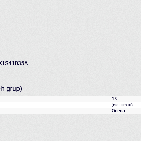
K1S41035A
ch grup)
15
(brak limitu)
Ocena