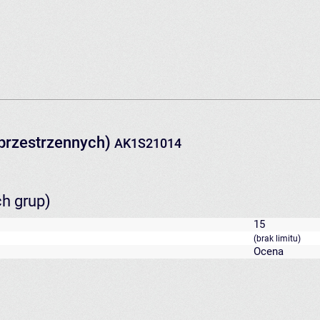
 przestrzennych)
AK1S21014
ch grup)
15
(brak limitu)
Ocena