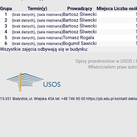
Grupa
Termin(y)
Prowadzący
Miejsca
Liczba osób
1
,
Bartosz Śliwecki
(brak danych)
(sala nieznana)
2
,
Bartosz Śliwecki
(brak danych)
(sala nieznana)
3
,
Bartosz Śliwecki
(brak danych)
(sala nieznana)
4
,
Bartosz Śliwecki
(brak danych)
(sala nieznana)
5
,
Tomasz Rogala
(brak danych)
(sala nieznana)
6
,
Bogumił Sawicki
(brak danych)
(sala nieznana)
Wszystkie zajęcia odbywają się w budynku:
Opisy przedmiotów w USOS i
Właścicielem praw autor
15-351 Białystok, ul. Wiejska 45A
tel: +48 746 90 00
https://pb.edu.pl
kontakt
dekla