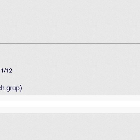
11/12
ch grup)