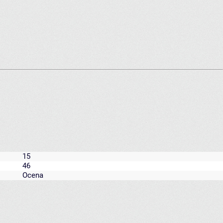
15
46
Ocena