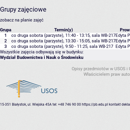
Grupy zajęciowe
zobacz na planie zajęć
Grupa
Termin(y)
Prow
1
co druga sobota (parzyste), 11:40 - 13:15,
sala WB-217
Edyta 
2
co druga sobota (parzyste), 13:30 - 15:05,
sala WB-217
Edyta 
3
co druga sobota (parzyste), 9:50 - 11:25,
sala WB-217
Edyta 
Wszystkie zajęcia odbywają się w budynku:
Wydział Budownictwa i Nauk o Środowisku
Opisy przedmiotów w USOS i
Właścicielem praw autor
15-351 Białystok, ul. Wiejska 45A
tel: +48 746 90 00
https://pb.edu.pl
kontakt
dekla