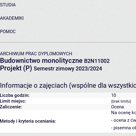
STUDIA
AKADEMIKI
POMOC
ARCHIWUM PRAC DYPLOMOWYCH
Budownictwo monolityczne
B2N11002
Projekt (P)
Semestr zimowy 2023/2024
Informacje o zajęciach (wspólne dla wszystki
Liczba godzin:
10
Limit miejsc:
(brak limitu)
Zaliczenie:
Ocena
Na ocenę ko
- ocena z ć
Metody i kryteria oceniania:
- pisemna ob