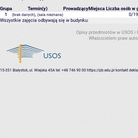
Grupa
Termin(y)
Prowadzący
Miejsca
Liczba osób w g
1
,
0/19
(brak danych)
(sala nieznana)
Wszystkie zajęcia odbywają się w budynku:
Opisy przedmiotów w USOS i
Właścicielem praw autor
15-351 Białystok, ul. Wiejska 45A
tel: +48 746 90 00
https://pb.edu.pl
kontakt
dekla