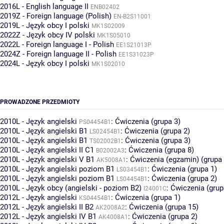
2016L - English language II
ENB02402
2019Z - Foreign language (Polish)
EN-B2S11001
2019L - Język obcy I polski
MK1S02009
2022Z - Język obcy IV polski
MK1S05010
2022L - Foreign language I - Polish
EE1S21013P
2024Z - Foreign language II - Polish
EE1S31023P
2024L - Język obcy I polski
MK1S02010
PROWADZONE PRZEDMIOTY
2010L - Język angielski
:
Ćwiczenia (grupa 3)
PS04454B1
2010L - Język angielski B1
:
Ćwiczenia (grupa 2)
LS02454B1
2010L - Język angielski B1
:
Ćwiczenia (grupa 3)
TS02002B1
2010L - Język angielski II C1
:
Ćwiczenia (grupa 8)
B02002A3
2010L - Język angielski V B1
:
Ćwiczenia (egzamin) (grupa 
AK5008A1
2010L - Język angielski poziom B1
:
Ćwiczenia (grupa 1)
LS03454B1
2010L - Język angielski poziom B1
:
Ćwiczenia (grupa 2)
LS04454B1
2010L - Język obcy (angielski - poziom B2)
:
Ćwiczenia (grup
I24001C
2012L - Język angielski
:
Ćwiczenia (grupa 1)
KS04454B1
2012L - Język angielski II B2
:
Ćwiczenia (grupa 15)
AK2008A2
2012L - Język angielski IV B1
:
Ćwiczenia (grupa 2)
AK4008A1