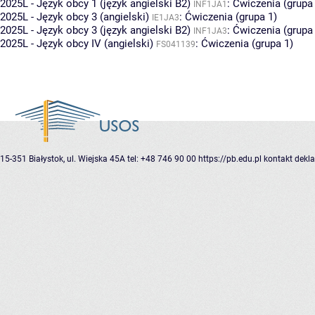
2025L - Język obcy 1 (język angielski B2)
:
Ćwiczenia (grupa
INF1JA1
2025L - Język obcy 3 (angielski)
:
Ćwiczenia (grupa 1)
IE1JA3
2025L - Język obcy 3 (język angielski B2)
:
Ćwiczenia (grupa
INF1JA3
2025L - Język obcy IV (angielski)
:
Ćwiczenia (grupa 1)
FS041139
15-351 Białystok, ul. Wiejska 45A
tel: +48 746 90 00
https://pb.edu.pl
kontakt
dekla