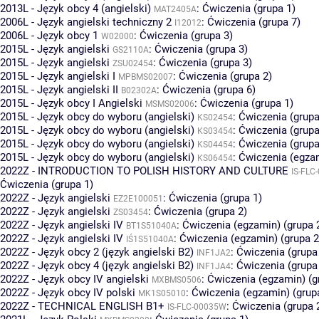
2013L - Język obcy 4 (angielski)
:
Ćwiczenia (grupa 1)
MAT2405A
2006L - Język angielski techniczny 2
:
Ćwiczenia (grupa 7)
I12012
2006L - Język obcy 1
:
Ćwiczenia (grupa 3)
W02000
2015L - Język angielski
:
Ćwiczenia (grupa 3)
GS2110A
2015L - Język angielski
:
Ćwiczenia (grupa 3)
ZSU02454
2015L - Język angielski I
:
Ćwiczenia (grupa 2)
MPBMS02007
2015L - Język angielski II
:
Ćwiczenia (grupa 6)
B02302A
2015L - Język obcy I Angielski
:
Ćwiczenia (grupa 1)
MSMS02006
2015L - Język obcy do wyboru (angielski)
:
Ćwiczenia (grupa
KS02454
2015L - Język obcy do wyboru (angielski)
:
Ćwiczenia (grupa
KS03454
2015L - Język obcy do wyboru (angielski)
:
Ćwiczenia (grupa
KS04454
2015L - Język obcy do wyboru (angielski)
:
Ćwiczenia (egzam
KS06454
2022Z - INTRODUCTION TO POLISH HISTORY AND CULTURE
IS-FLC
Ćwiczenia (grupa 1)
2022Z - Język angielski
:
Ćwiczenia (grupa 1)
EZ2E100051
2022Z - Język angielski
:
Ćwiczenia (grupa 2)
ZS03454
2022Z - Język angielski IV
:
Ćwiczenia (egzamin) (grupa 
BT1S51040A
2022Z - Język angielski IV
:
Ćwiczenia (egzamin) (grupa 2
IŚ1S51040A
2022Z - Język obcy 2 (język angielski B2)
:
Ćwiczenia (grupa
INF1JA2
2022Z - Język obcy 4 (język angielski B2)
:
Ćwiczenia (grupa
INF1JA4
2022Z - Język obcy IV angielski
:
Ćwiczenia (egzamin) (g
MXBMS0506
2022Z - Język obcy IV polski
:
Ćwiczenia (egzamin) (grup
MK1S05010
2022Z - TECHNICAL ENGLISH B1+
:
Ćwiczenia (grupa 
IS-FLC-00035W