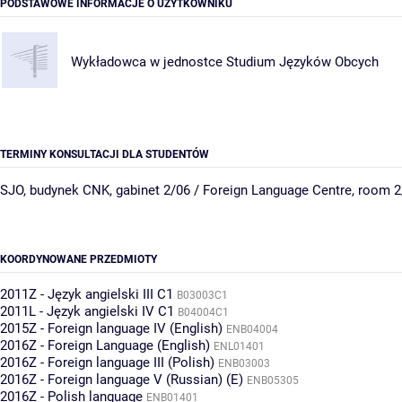
PODSTAWOWE INFORMACJE O UŻYTKOWNIKU
Wykładowca w jednostce
Studium Języków Obcych
TERMINY KONSULTACJI DLA STUDENTÓW
SJO, budynek CNK, gabinet 2/06 / Foreign Language Centre, room 2
KOORDYNOWANE PRZEDMIOTY
2011Z - Język angielski III C1
B03003C1
2011L - Język angielski IV C1
B04004C1
2015Z - Foreign language IV (English)
ENB04004
2016Z - Foreign Language (English)
ENL01401
2016Z - Foreign language III (Polish)
ENB03003
2016Z - Foreign language V (Russian) (E)
ENB05305
2016Z - Polish language
ENB01401