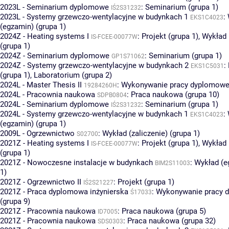
2023L - Seminarium dyplomowe
:
Seminarium (grupa 1)
IŚ2S31232
2023L - Systemy grzewczo-wentylacyjne w budynkach 1
:
EKS1C4023
(egzamin) (grupa 1)
2024Z - Heating systems I
:
Projekt (grupa 1)
,
Wykład 
IS-FCEE-00077W
(grupa 1)
2024Z - Seminarium dyplomowe
:
Seminarium (grupa 1)
GP1S71062
2024Z - Systemy grzewczo-wentylacyjne w budynkach 2
:
EKS1C5031
(grupa 1)
,
Laboratorium (grupa 2)
2024L - Master Thesis II
:
Wykonywanie pracy dyplomowej
19284260H
2024L - Pracownia naukowa
:
Praca naukowa (grupa 10)
SDPB0804
2024L - Seminarium dyplomowe
:
Seminarium (grupa 1)
IŚ2S31232
2024L - Systemy grzewczo-wentylacyjne w budynkach 1
:
EKS1C4023
(egzamin) (grupa 1)
2009L - Ogrzewnictwo
:
Wykład (zaliczenie) (grupa 1)
S02700
2021Z - Heating systems I
:
Projekt (grupa 1)
,
Wykład 
IS-FCEE-00077W
(grupa 1)
2021Z - Nowoczesne instalacje w budynkach
:
Wykład (e
BIM2S11003
1)
2021Z - Ogrzewnictwo II
:
Projekt (grupa 1)
IŚ2S21227
2021Z - Praca dyplomowa inżynierska
:
Wykonywanie pracy 
Ś17033
(grupa 9)
2021Z - Pracownia naukowa
:
Praca naukowa (grupa 5)
ID7005
2021Z - Pracownia naukowa
:
Praca naukowa (grupa 32)
SDS0303