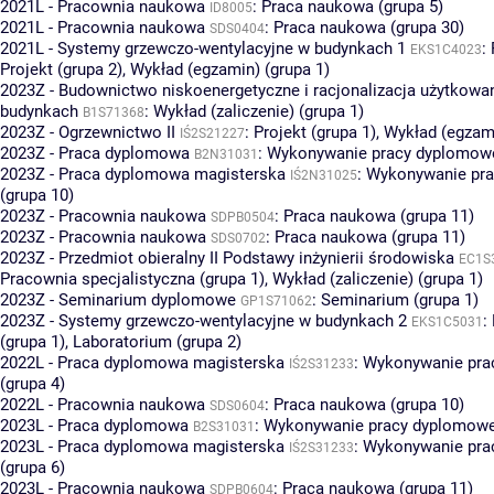
2021L - Pracownia naukowa
:
Praca naukowa (grupa 5)
ID8005
2021L - Pracownia naukowa
:
Praca naukowa (grupa 30)
SDS0404
2021L - Systemy grzewczo-wentylacyjne w budynkach 1
:
EKS1C4023
Projekt (grupa 2)
,
Wykład (egzamin) (grupa 1)
2023Z - Budownictwo niskoenergetyczne i racjonalizacja użytkowan
budynkach
:
Wykład (zaliczenie) (grupa 1)
B1S71368
2023Z - Ogrzewnictwo II
:
Projekt (grupa 1)
,
Wykład (egzami
IŚ2S21227
2023Z - Praca dyplomowa
:
Wykonywanie pracy dyplomowe
B2N31031
2023Z - Praca dyplomowa magisterska
:
Wykonywanie pra
IŚ2N31025
(grupa 10)
2023Z - Pracownia naukowa
:
Praca naukowa (grupa 11)
SDPB0504
2023Z - Pracownia naukowa
:
Praca naukowa (grupa 11)
SDS0702
2023Z - Przedmiot obieralny II Podstawy inżynierii środowiska
EC1S
Pracownia specjalistyczna (grupa 1)
,
Wykład (zaliczenie) (grupa 1)
2023Z - Seminarium dyplomowe
:
Seminarium (grupa 1)
GP1S71062
2023Z - Systemy grzewczo-wentylacyjne w budynkach 2
:
EKS1C5031
(grupa 1)
,
Laboratorium (grupa 2)
2022L - Praca dyplomowa magisterska
:
Wykonywanie pra
IŚ2S31233
(grupa 4)
2022L - Pracownia naukowa
:
Praca naukowa (grupa 10)
SDS0604
2023L - Praca dyplomowa
:
Wykonywanie pracy dyplomowej
B2S31031
2023L - Praca dyplomowa magisterska
:
Wykonywanie pra
IŚ2S31233
(grupa 6)
2023L - Pracownia naukowa
:
Praca naukowa (grupa 11)
SDPB0604