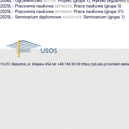
2006Z - Ogrzewnictwo
:
Projekt (grupa 1)
,
Wykład (egzamin) (
S01700
2025L - Pracownia naukowa
:
Praca naukowa (grupa 5)
SDPB0204
2025L - Pracownia naukowa
:
Praca naukowa (grupa 31)
SDPB0804
2025L - Seminarium dyplomowe
:
Seminarium (grupa 1)
AK2S31029
15-351 Białystok, ul. Wiejska 45A
tel: +48 746 90 00
https://pb.edu.pl
kontakt
dekla