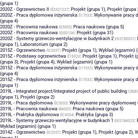
(grupa 1)
2020Z - Ogrzewnictwo II
:
Projekt (grupa 1)
,
Projekt (grupa 
IŚ2S21227
2020Z - Praca dyplomowa inżynierska
:
Wykonywanie pracy 
Ś17033
(grupa 4)
2020Z - Pracownia naukowa
:
Praca naukowa (grupa 5)
ID5005
2020Z - Pracownia naukowa
:
Projekt (grupa 31)
SDS0106
2020Z - Systemy grzewczo-wentylacyjne w budynkach 2
:
EKS1B5031
(grupa 1)
,
Laboratorium (grupa 2)
2015Z - Ogrzewnictwo
:
Projekt (grupa 1)
,
Wykład (egzamin) (
ŚC2057
2015Z - Podstawy ogrzewnictwa
:
Projekt (grupa 1)
,
Projekt (
Ś15023
(grupa 3)
,
Projekt (grupa 4)
,
Wykład (egzamin) (grupa 1)
2015Z - Praca dyplomowa inżynierska
:
Wykonywanie pracy 
D17033
(grupa 4)
2015Z - Praca dyplomowa inżynierska
:
Wykonywanie pracy 
Ś17033
(grupa 1)
2019L - Integrated project/Integrated project of public building
CBSE
(grupa 1)
,
Projekt (grupa 2)
2019L - Praca dyplomowa
:
Wykonywanie pracy dyplomowej (
ŚC3033
2019L - Pracownia naukowa
:
Praca naukowa (grupa 5)
IB4005
2019L - Praktyka dyplomowa
:
Praktyka (grupa 3)
ŚC3034
2019L - Systemy grzewczo-wentylacyjne w budynkach 1
:
EKS1B4023
Wykład (egzamin) (grupa 1)
2014Z - Ogrzewnictwo
:
Projekt (grupa 1)
,
Projekt (grupa 2)
,
W
ŚC2057
(grupa 1)