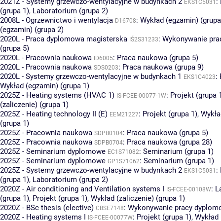
2021Z - Systemy grzewczo-wentylacyjne w budynkach 2
:
EKS1C5031
(grupa 1)
,
Laboratorium (grupa 2)
2008L - Ogrzewnictwo i wentylacja
:
Wykład (egzamin) (grupa
D16708
(egzamin) (grupa 2)
2020L - Praca dyplomowa magisterska
:
Wykonywanie pra
IŚ2S31233
(grupa 5)
2020L - Pracownia naukowa
:
Praca naukowa (grupa 5)
ID6005
2020L - Pracownia naukowa
:
Praca naukowa (grupa 9)
SDS0203
2020L - Systemy grzewczo-wentylacyjne w budynkach 1
:
EKS1C4023
Wykład (egzamin) (grupa 1)
2025Z - Heating systems (HVAC 1)
:
Projekt (grupa 
IS-FCEE-00077-1W
(zaliczenie) (grupa 1)
2025Z - Heating technology II (E)
:
Projekt (grupa 1)
,
Wykła
EEM21227
(grupa 1)
2025Z - Pracownia naukowa
:
Praca naukowa (grupa 5)
SDPB0104
2025Z - Pracownia naukowa
:
Praca naukowa (grupa 28)
SDPB0704
2025Z - Seminarium dyplomowe
:
Seminarium (grupa 1)
EC1S71082
2025Z - Seminarium dyplomowe
:
Seminarium (grupa 1)
GP1S71062
2025Z - Systemy grzewczo-wentylacyjne w budynkach 2
:
EKS1C5031
(grupa 1)
,
Laboratorium (grupa 2)
2020Z - Air conditioning and Ventilation systems I
:
L
IS-FCEE-00108W
(grupa 1)
,
Projekt (grupa 1)
,
Wykład (zaliczenie) (grupa 1)
2020Z - BSc thesis (elective)
:
Wykonywanie pracy dyplomo
CBSE7148
2020Z - Heating systems I
:
Projekt (grupa 1)
,
Wykład 
IS-FCEE-00077W