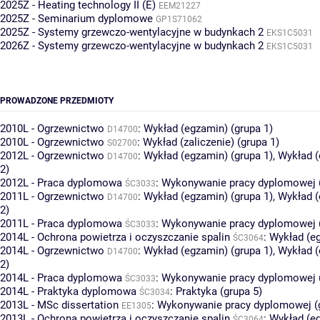
2025Z - Heating technology II (E)
EEM21227
2025Z - Seminarium dyplomowe
GP1S71062
2025Z - Systemy grzewczo-wentylacyjne w budynkach 2
EKS1C5031
2026Z - Systemy grzewczo-wentylacyjne w budynkach 2
EKS1C5031
PROWADZONE PRZEDMIOTY
2010L - Ogrzewnictwo
:
Wykład (egzamin) (grupa 1)
D14700
2010L - Ogrzewnictwo
:
Wykład (zaliczenie) (grupa 1)
S02700
2012L - Ogrzewnictwo
:
Wykład (egzamin) (grupa 1)
,
Wykład (
D14700
2)
2012L - Praca dyplomowa
:
Wykonywanie pracy dyplomowej (
ŚC3033
2011L - Ogrzewnictwo
:
Wykład (egzamin) (grupa 1)
,
Wykład (
D14700
2)
2011L - Praca dyplomowa
:
Wykonywanie pracy dyplomowej (
ŚC3033
2014L - Ochrona powietrza i oczyszczanie spalin
:
Wykład (eg
ŚC3064
2014L - Ogrzewnictwo
:
Wykład (egzamin) (grupa 1)
,
Wykład (
D14700
2)
2014L - Praca dyplomowa
:
Wykonywanie pracy dyplomowej (
ŚC3033
2014L - Praktyka dyplomowa
:
Praktyka (grupa 5)
ŚC3034
2013L - MSc dissertation
:
Wykonywanie pracy dyplomowej (g
EE1305
2013L - Ochrona powietrza i oczyszczanie spalin
:
Wykład (eg
ŚC3064