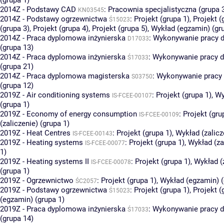
2014Z - Podstawy CAD
:
Pracownia specjalistyczna (grupa 
KN03545
2014Z - Podstawy ogrzewnictwa
:
Projekt (grupa 1)
,
Projekt (
Ś15023
(grupa 3)
,
Projekt (grupa 4)
,
Projekt (grupa 5)
,
Wykład (egzamin) (gr
2014Z - Praca dyplomowa inżynierska
:
Wykonywanie pracy 
D17033
(grupa 13)
2014Z - Praca dyplomowa inżynierska
:
Wykonywanie pracy 
Ś17033
(grupa 21)
2014Z - Praca dyplomowa magisterska
:
Wykonywanie pracy
S03750
(grupa 12)
2019Z - Air conditioning systems
:
Projekt (grupa 1)
,
Wy
IS-FCEE-00107
(grupa 1)
2019Z - Economy of energy consumption
:
Projekt (gru
IS-FCEE-00109
(zaliczenie) (grupa 1)
2019Z - Heat Centres
:
Projekt (grupa 1)
,
Wykład (zalicz
IS-FCEE-00143
2019Z - Heating systems
:
Projekt (grupa 1)
,
Wykład (za
IS-FCEE-00077
1)
2019Z - Heating systems II
:
Projekt (grupa 1)
,
Wykład (
IS-FCEE-00078
(grupa 1)
2019Z - Ogrzewnictwo
:
Projekt (grupa 1)
,
Wykład (egzamin) (
ŚC2057
2019Z - Podstawy ogrzewnictwa
:
Projekt (grupa 1)
,
Projekt (
Ś15023
(egzamin) (grupa 1)
2019Z - Praca dyplomowa inżynierska
:
Wykonywanie pracy 
Ś17033
(grupa 14)