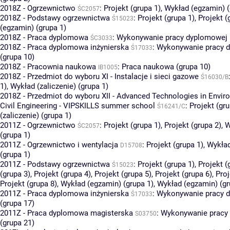
2018Z - Ogrzewnictwo
:
Projekt (grupa 1)
,
Wykład (egzamin) (
ŚC2057
2018Z - Podstawy ogrzewnictwa
:
Projekt (grupa 1)
,
Projekt (
Ś15023
(egzamin) (grupa 1)
2018Z - Praca dyplomowa
:
Wykonywanie pracy dyplomowej (
ŚC3033
2018Z - Praca dyplomowa inżynierska
:
Wykonywanie pracy 
Ś17033
(grupa 10)
2018Z - Pracownia naukowa
:
Praca naukowa (grupa 10)
IB1005
2018Z - Przedmiot do wyboru XI - Instalacje i sieci gazowe
Ś16030/B
1)
,
Wykład (zaliczenie) (grupa 1)
2018Z - Przedmiot do wyboru XII - Advanced Technologies in Envir
Civil Engineering - VIPSKILLS summer school
:
Projekt (gru
Ś16241/C
(zaliczenie) (grupa 1)
2011Z - Ogrzewnictwo
:
Projekt (grupa 1)
,
Projekt (grupa 2)
,
W
ŚC2057
(grupa 1)
2011Z - Ogrzewnictwo i wentylacja
:
Projekt (grupa 1)
,
Wykład
D15708
(grupa 1)
2011Z - Podstawy ogrzewnictwa
:
Projekt (grupa 1)
,
Projekt (
Ś15023
(grupa 3)
,
Projekt (grupa 4)
,
Projekt (grupa 5)
,
Projekt (grupa 6)
,
Proj
Projekt (grupa 8)
,
Wykład (egzamin) (grupa 1)
,
Wykład (egzamin) (gr
2011Z - Praca dyplomowa inżynierska
:
Wykonywanie pracy 
Ś17033
(grupa 17)
2011Z - Praca dyplomowa magisterska
:
Wykonywanie pracy
S03750
(grupa 21)