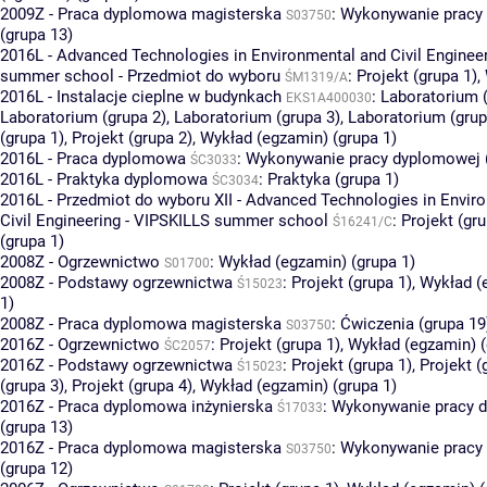
2009Z - Praca dyplomowa magisterska
:
Wykonywanie pracy
S03750
(grupa 13)
2016L - Advanced Technologies in Environmental and Civil Enginee
summer school - Przedmiot do wyboru
:
Projekt (grupa 1)
,
ŚM1319/A
2016L - Instalacje cieplne w budynkach
:
Laboratorium (
EKS1A400030
Laboratorium (grupa 2)
,
Laboratorium (grupa 3)
,
Laboratorium (grup
(grupa 1)
,
Projekt (grupa 2)
,
Wykład (egzamin) (grupa 1)
2016L - Praca dyplomowa
:
Wykonywanie pracy dyplomowej (
ŚC3033
2016L - Praktyka dyplomowa
:
Praktyka (grupa 1)
ŚC3034
2016L - Przedmiot do wyboru XII - Advanced Technologies in Envir
Civil Engineering - VIPSKILLS summer school
:
Projekt (gru
Ś16241/C
(grupa 1)
2008Z - Ogrzewnictwo
:
Wykład (egzamin) (grupa 1)
S01700
2008Z - Podstawy ogrzewnictwa
:
Projekt (grupa 1)
,
Wykład (
Ś15023
1)
2008Z - Praca dyplomowa magisterska
:
Ćwiczenia (grupa 19
S03750
2016Z - Ogrzewnictwo
:
Projekt (grupa 1)
,
Wykład (egzamin) (
ŚC2057
2016Z - Podstawy ogrzewnictwa
:
Projekt (grupa 1)
,
Projekt (
Ś15023
(grupa 3)
,
Projekt (grupa 4)
,
Wykład (egzamin) (grupa 1)
2016Z - Praca dyplomowa inżynierska
:
Wykonywanie pracy 
Ś17033
(grupa 13)
2016Z - Praca dyplomowa magisterska
:
Wykonywanie pracy
S03750
(grupa 12)