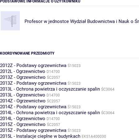
PODSTAWOWE INFORMACJE O UŻYTKOWNIKU
Profesor w jednostce
Wydział Budownictwa i Nauk o Ś
KOORDYNOWANE PRZEDMIOTY
2012Z - Podstawy ogrzewnictwa
Ś15023
2012L - Ogrzewnictwo
D14700
2013Z - Ogrzewnictwo
ŚC2057
2013Z - Podstawy ogrzewnictwa
Ś15023
2013L - Ochrona powietrza i oczyszczanie spalin
ŚC3064
2013L - Ogrzewnictwo
D14700
2014Z - Ogrzewnictwo
ŚC2057
2014Z - Podstawy ogrzewnictwa
Ś15023
2014L - Ochrona powietrza i oczyszczanie spalin
ŚC3064
2014L - Ogrzewnictwo
D14700
2015Z - Ogrzewnictwo
ŚC2057
2015Z - Podstawy ogrzewnictwa
Ś15023
2015L - Instalacje cieplne w budynkach
EKS1A400030