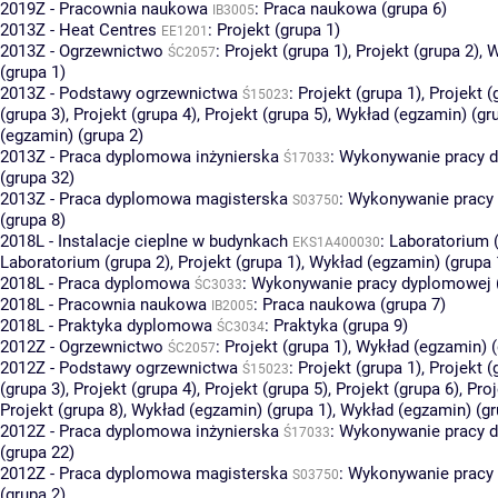
2019Z - Pracownia naukowa
:
Praca naukowa (grupa 6)
IB3005
2013Z - Heat Centres
:
Projekt (grupa 1)
EE1201
2013Z - Ogrzewnictwo
:
Projekt (grupa 1)
,
Projekt (grupa 2)
,
W
ŚC2057
(grupa 1)
2013Z - Podstawy ogrzewnictwa
:
Projekt (grupa 1)
,
Projekt (
Ś15023
(grupa 3)
,
Projekt (grupa 4)
,
Projekt (grupa 5)
,
Wykład (egzamin) (gr
(egzamin) (grupa 2)
2013Z - Praca dyplomowa inżynierska
:
Wykonywanie pracy 
Ś17033
(grupa 32)
2013Z - Praca dyplomowa magisterska
:
Wykonywanie pracy
S03750
(grupa 8)
2018L - Instalacje cieplne w budynkach
:
Laboratorium (
EKS1A400030
Laboratorium (grupa 2)
,
Projekt (grupa 1)
,
Wykład (egzamin) (grupa 
2018L - Praca dyplomowa
:
Wykonywanie pracy dyplomowej (
ŚC3033
2018L - Pracownia naukowa
:
Praca naukowa (grupa 7)
IB2005
2018L - Praktyka dyplomowa
:
Praktyka (grupa 9)
ŚC3034
2012Z - Ogrzewnictwo
:
Projekt (grupa 1)
,
Wykład (egzamin) (
ŚC2057
2012Z - Podstawy ogrzewnictwa
:
Projekt (grupa 1)
,
Projekt (
Ś15023
(grupa 3)
,
Projekt (grupa 4)
,
Projekt (grupa 5)
,
Projekt (grupa 6)
,
Proj
Projekt (grupa 8)
,
Wykład (egzamin) (grupa 1)
,
Wykład (egzamin) (gr
2012Z - Praca dyplomowa inżynierska
:
Wykonywanie pracy 
Ś17033
(grupa 22)
2012Z - Praca dyplomowa magisterska
:
Wykonywanie pracy
S03750
(grupa 2)