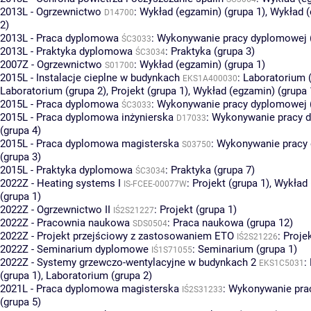
2013L - Ogrzewnictwo
:
Wykład (egzamin) (grupa 1)
,
Wykład (
D14700
2)
2013L - Praca dyplomowa
:
Wykonywanie pracy dyplomowej (
ŚC3033
2013L - Praktyka dyplomowa
:
Praktyka (grupa 3)
ŚC3034
2007Z - Ogrzewnictwo
:
Wykład (egzamin) (grupa 1)
S01700
2015L - Instalacje cieplne w budynkach
:
Laboratorium (
EKS1A400030
Laboratorium (grupa 2)
,
Projekt (grupa 1)
,
Wykład (egzamin) (grupa 
2015L - Praca dyplomowa
:
Wykonywanie pracy dyplomowej (
ŚC3033
2015L - Praca dyplomowa inżynierska
:
Wykonywanie pracy 
D17033
(grupa 4)
2015L - Praca dyplomowa magisterska
:
Wykonywanie pracy
S03750
(grupa 3)
2015L - Praktyka dyplomowa
:
Praktyka (grupa 7)
ŚC3034
2022Z - Heating systems I
:
Projekt (grupa 1)
,
Wykład 
IS-FCEE-00077W
(grupa 1)
2022Z - Ogrzewnictwo II
:
Projekt (grupa 1)
IŚ2S21227
2022Z - Pracownia naukowa
:
Praca naukowa (grupa 12)
SDS0504
2022Z - Projekt przejściowy z zastosowaniem ETO
:
Projek
IŚ2S21226
2022Z - Seminarium dyplomowe
:
Seminarium (grupa 1)
IŚ1S71055
2022Z - Systemy grzewczo-wentylacyjne w budynkach 2
:
EKS1C5031
(grupa 1)
,
Laboratorium (grupa 2)
2021L - Praca dyplomowa magisterska
:
Wykonywanie pra
IŚ2S31233
(grupa 5)