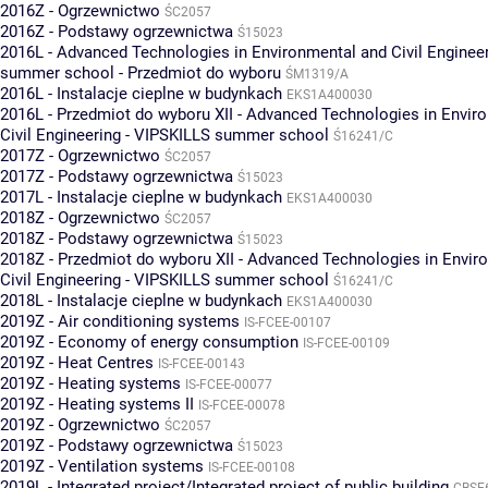
2016Z - Ogrzewnictwo
ŚC2057
2016Z - Podstawy ogrzewnictwa
Ś15023
2016L - Advanced Technologies in Environmental and Civil Enginee
summer school - Przedmiot do wyboru
ŚM1319/A
2016L - Instalacje cieplne w budynkach
EKS1A400030
2016L - Przedmiot do wyboru XII - Advanced Technologies in Envir
Civil Engineering - VIPSKILLS summer school
Ś16241/C
2017Z - Ogrzewnictwo
ŚC2057
2017Z - Podstawy ogrzewnictwa
Ś15023
2017L - Instalacje cieplne w budynkach
EKS1A400030
2018Z - Ogrzewnictwo
ŚC2057
2018Z - Podstawy ogrzewnictwa
Ś15023
2018Z - Przedmiot do wyboru XII - Advanced Technologies in Envir
Civil Engineering - VIPSKILLS summer school
Ś16241/C
2018L - Instalacje cieplne w budynkach
EKS1A400030
2019Z - Air conditioning systems
IS-FCEE-00107
2019Z - Economy of energy consumption
IS-FCEE-00109
2019Z - Heat Centres
IS-FCEE-00143
2019Z - Heating systems
IS-FCEE-00077
2019Z - Heating systems II
IS-FCEE-00078
2019Z - Ogrzewnictwo
ŚC2057
2019Z - Podstawy ogrzewnictwa
Ś15023
2019Z - Ventilation systems
IS-FCEE-00108
2019L - Integrated project/Integrated project of public building
CBSE