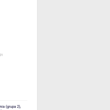
01
ia (grupa 2)
,