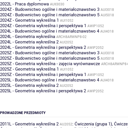
2022L - Praca dyplomowa
AUII3030
2024Z - Budownictwo ogólne i materiałoznawstwo 3
AUI3018
2024Z - Budownictwo ogólne i materiałoznawstwo 5
AUI5018
2024Z - Geometria wykreślna 1
AUI1052
2024Z - Geometria wykreślna i perspektywa 1
AWIP1052
2024L - Budownictwo ogólne i materiałoznawstwo 4
AUI4018
2024L - Geometria wykreślna
ARCH8ARWNP8-02
2024L - Geometria wykreślna 2
AUI2052
2024L - Geometria wykreślna i perspektywa 2
AWIP2052
2025Z - Budownictwo ogólne i materiałoznawstwo 3
AUI3018
2025Z - Budownictwo ogólne i materiałoznawstwo 5
AUI5018
2025Z - Geometria wykreślna - zajęcia wyrównawcze
ARCH8ARWNP8-
2025Z - Geometria wykreślna 1
AUI1052
2025Z - Geometria wykreślna i perspektywa 1
AWIP1052
2025L - Budownictwo ogólne i materiałoznawstwo 4
AUI4018
2025L - Geometria wykreślna 2
AUI2052
2025L - Geometria wykreślna i perspektywa 2
AWIP2052
PROWADZONE PRZEDMIOTY
2011L - Geometria wykreślna 2
:
Ćwiczenia (grupa 1)
,
Ćwiczen
AU2052