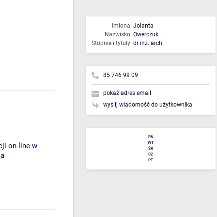
Imiona
Jolanta
Nazwisko
Owerczuk
Stopnie i tytuły
dr inż. arch.
85 746 99 09
pokaż adres email
wyślij wiadomość do użytkownika
PN
WT
ji on-line w
ŚR
ia
CZ
PT