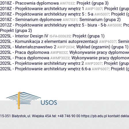
2018Z - Pracownia dyplomowa
:
Projekt (grupa 3)
AWI7032
2018Z - Projektowanie architektury wnętrz 1
:
Projekt (grup
AWIP1007
2018Z - Projektowanie architektury wnętrz 5 : 5-a
:
Projekt (
AWI5007
2018Z - Seminarium dyplomowe
:
Seminarium (grupa 2)
AWI7031
2012Z - Projektowanie architektury wnętrz 5 - biura - 5-b
:
Pro
AW5008
Projekt (grupa 2)
2025L - Interior Design IV
:
Projekt (grupa 1)
IS-FA-00063S
2025L - Komunikacja z elementami autoprezentacji
:
Semin
AWIP6037
2025L - Materiałoznawstwo 2
:
Wykład (egzamin) (grupa 1)
AWIP2034
2025L - Praca dyplomowa
:
Wykonywanie pracy dyplomowej
AWIP8032
2025L - Praca dyplomowa
:
Wykonywanie pracy dyplomowe
AWMP3023
2025L - Projektowanie architektury wnętrz 2
:
Projekt (grup
AWIP2007
2025L - Projektowanie architektury wnętrz 6:6-a
:
Projekt (
AWIP6007
15-351 Białystok, ul. Wiejska 45A
tel: +48 746 90 00
https://pb.edu.pl
kontakt
dekla