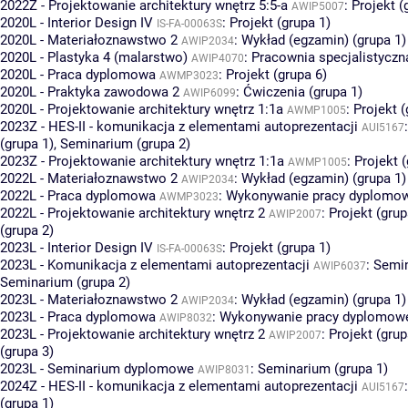
2022Z - Projektowanie architektury wnętrz 5:5-a
:
Projekt (
AWIP5007
2020L - Interior Design IV
:
Projekt (grupa 1)
IS-FA-00063S
2020L - Materiałoznawstwo 2
:
Wykład (egzamin) (grupa 1)
AWIP2034
2020L - Plastyka 4 (malarstwo)
:
Pracownia specjalistyczna
AWIP4070
2020L - Praca dyplomowa
:
Projekt (grupa 6)
AWMP3023
2020L - Praktyka zawodowa 2
:
Ćwiczenia (grupa 1)
AWIP6099
2020L - Projektowanie architektury wnętrz 1:1a
:
Projekt (
AWMP1005
2023Z - HES-II - komunikacja z elementami autoprezentacji
AUI5167
(grupa 1)
,
Seminarium (grupa 2)
2023Z - Projektowanie architektury wnętrz 1:1a
:
Projekt (
AWMP1005
2022L - Materiałoznawstwo 2
:
Wykład (egzamin) (grupa 1)
AWIP2034
2022L - Praca dyplomowa
:
Wykonywanie pracy dyplomowe
AWMP3023
2022L - Projektowanie architektury wnętrz 2
:
Projekt (grup
AWIP2007
(grupa 2)
2023L - Interior Design IV
:
Projekt (grupa 1)
IS-FA-00063S
2023L - Komunikacja z elementami autoprezentacji
:
Semin
AWIP6037
Seminarium (grupa 2)
2023L - Materiałoznawstwo 2
:
Wykład (egzamin) (grupa 1)
AWIP2034
2023L - Praca dyplomowa
:
Wykonywanie pracy dyplomowej
AWIP8032
2023L - Projektowanie architektury wnętrz 2
:
Projekt (grup
AWIP2007
(grupa 3)
2023L - Seminarium dyplomowe
:
Seminarium (grupa 1)
AWIP8031
2024Z - HES-II - komunikacja z elementami autoprezentacji
AUI5167
(grupa 1)