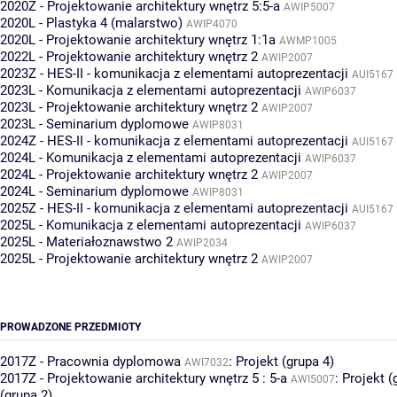
2020Z - Projektowanie architektury wnętrz 5:5-a
AWIP5007
2020L - Plastyka 4 (malarstwo)
AWIP4070
2020L - Projektowanie architektury wnętrz 1:1a
AWMP1005
2022L - Projektowanie architektury wnętrz 2
AWIP2007
2023Z - HES-II - komunikacja z elementami autoprezentacji
AUI5167
2023L - Komunikacja z elementami autoprezentacji
AWIP6037
2023L - Projektowanie architektury wnętrz 2
AWIP2007
2023L - Seminarium dyplomowe
AWIP8031
2024Z - HES-II - komunikacja z elementami autoprezentacji
AUI5167
2024L - Komunikacja z elementami autoprezentacji
AWIP6037
2024L - Projektowanie architektury wnętrz 2
AWIP2007
2024L - Seminarium dyplomowe
AWIP8031
2025Z - HES-II - komunikacja z elementami autoprezentacji
AUI5167
2025L - Komunikacja z elementami autoprezentacji
AWIP6037
2025L - Materiałoznawstwo 2
AWIP2034
2025L - Projektowanie architektury wnętrz 2
AWIP2007
PROWADZONE PRZEDMIOTY
2017Z - Pracownia dyplomowa
:
Projekt (grupa 4)
AWI7032
2017Z - Projektowanie architektury wnętrz 5 : 5-a
:
Projekt (
AWI5007
(grupa 2)