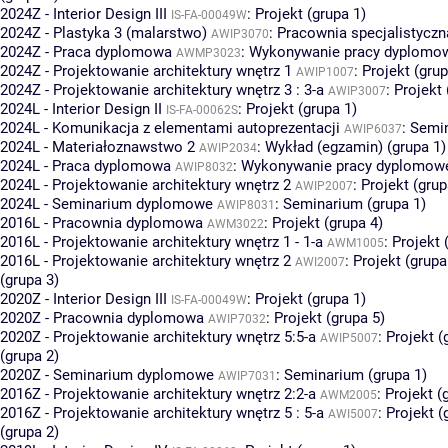
2024Z - Interior Design III
:
Projekt (grupa 1)
IS-FA-00049W
2024Z - Plastyka 3 (malarstwo)
:
Pracownia specjalistyczn
AWIP3070
2024Z - Praca dyplomowa
:
Wykonywanie pracy dyplomowe
AWMP3023
2024Z - Projektowanie architektury wnętrz 1
:
Projekt (grup
AWIP1007
2024Z - Projektowanie architektury wnętrz 3 : 3-a
:
Projekt 
AWIP3007
2024L - Interior Design II
:
Projekt (grupa 1)
IS-FA-00062S
2024L - Komunikacja z elementami autoprezentacji
:
Semin
AWIP6037
2024L - Materiałoznawstwo 2
:
Wykład (egzamin) (grupa 1)
AWIP2034
2024L - Praca dyplomowa
:
Wykonywanie pracy dyplomowej
AWIP8032
2024L - Projektowanie architektury wnętrz 2
:
Projekt (grup
AWIP2007
2024L - Seminarium dyplomowe
:
Seminarium (grupa 1)
AWIP8031
2016L - Pracownia dyplomowa
:
Projekt (grupa 4)
AWM3022
2016L - Projektowanie architektury wnętrz 1 - 1-a
:
Projekt 
AWM1005
2016L - Projektowanie architektury wnętrz 2
:
Projekt (grupa
AWI2007
(grupa 3)
2020Z - Interior Design III
:
Projekt (grupa 1)
IS-FA-00049W
2020Z - Pracownia dyplomowa
:
Projekt (grupa 5)
AWIP7032
2020Z - Projektowanie architektury wnętrz 5:5-a
:
Projekt (
AWIP5007
(grupa 2)
2020Z - Seminarium dyplomowe
:
Seminarium (grupa 1)
AWIP7031
2016Z - Projektowanie architektury wnętrz 2:2-a
:
Projekt (
AWM2005
2016Z - Projektowanie architektury wnętrz 5 : 5-a
:
Projekt (
AWI5007
(grupa 2)