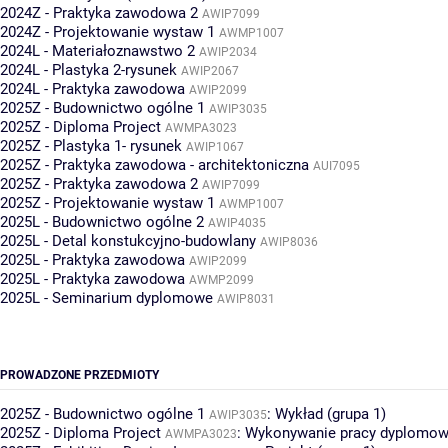
2024Z - Praktyka zawodowa 2
AWIP7099
2024Z - Projektowanie wystaw 1
AWMP1007
2024L - Materiałoznawstwo 2
AWIP2034
2024L - Plastyka 2-rysunek
AWIP2067
2024L - Praktyka zawodowa
AWIP2099
2025Z - Budownictwo ogólne 1
AWIP3035
2025Z - Diploma Project
AWMPA3023
2025Z - Plastyka 1- rysunek
AWIP1067
2025Z - Praktyka zawodowa - architektoniczna
AUI7095
2025Z - Praktyka zawodowa 2
AWIP7099
2025Z - Projektowanie wystaw 1
AWMP1007
2025L - Budownictwo ogólne 2
AWIP4035
2025L - Detal konstukcyjno-budowlany
AWIP8036
2025L - Praktyka zawodowa
AWIP2099
2025L - Praktyka zawodowa
AWMP2099
2025L - Seminarium dyplomowe
AWIP8031
PROWADZONE PRZEDMIOTY
2025Z - Budownictwo ogólne 1
:
Wykład (grupa 1)
AWIP3035
2025Z - Diploma Project
:
Wykonywanie pracy dyplomowe
AWMPA3023