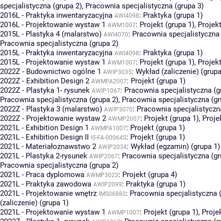
specjalistyczna (grupa 2)
,
Pracownia specjalistyczna (grupa 3)
2016L - Praktyka inwentaryzacyjna
:
Praktyka (grupa 1)
AWI4098
2016L - Projektowanie wystaw 1
:
Projekt (grupa 1)
,
Projekt
AWM1007
2015L - Plastyka 4 (malarstwo)
:
Pracownia specjalistyczna 
AWI4070
Pracownia specjalistyczna (grupa 2)
2015L - Praktyka inwentaryzacyjna
:
Praktyka (grupa 1)
AWI4098
2015L - Projektowanie wystaw 1
:
Projekt (grupa 1)
,
Projekt
AWM1007
2022Z - Budownictwo ogólne 1
:
Wykład (zaliczenie) (grupa
AWIP3035
2022Z - Exhibition Design 2
:
Projekt (grupa 1)
AWMPA2007
2022Z - Plastyka 1- rysunek
:
Pracownia specjalistyczna (g
AWIP1067
Pracownia specjalistyczna (grupa 2)
,
Pracownia specjalistyczna (gr
2022Z - Plastyka 3 (malarstwo)
:
Pracownia specjalistyczn
AWIP3070
2022Z - Projektowanie wystaw 2
:
Projekt (grupa 1)
,
Proje
AWMP2007
2021L - Exhibition Design 1
:
Projekt (grupa 1)
AWMPA1007
2021L - Exhibition Design II
:
Projekt (grupa 1)
IS-FA-00064S
2021L - Materiałoznawstwo 2
:
Wykład (egzamin) (grupa 1)
AWIP2034
2021L - Plastyka 2-rysunek
:
Pracownia specjalistyczna (gr
AWIP2067
Pracownia specjalistyczna (grupa 2)
2021L - Praca dyplomowa
:
Projekt (grupa 4)
AWMP3023
2021L - Praktyka zawodowa
:
Praktyka (grupa 1)
AWIP2099
2021L - Projektowanie wnętrz
:
Pracownia specjalistyczna 
IMS06883
(zaliczenie) (grupa 1)
2021L - Projektowanie wystaw 1
:
Projekt (grupa 1)
,
Proje
AWMP1007