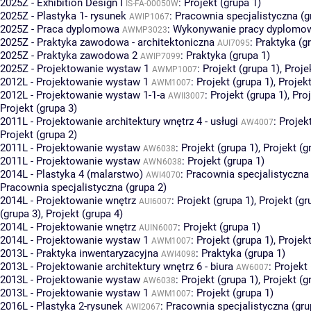
2025Z - Exhibition Design I
:
Projekt (grupa 1)
IS-FA-00050W
2025Z - Plastyka 1- rysunek
:
Pracownia specjalistyczna (g
AWIP1067
2025Z - Praca dyplomowa
:
Wykonywanie pracy dyplomowe
AWMP3023
2025Z - Praktyka zawodowa - architektoniczna
:
Praktyka (g
AUI7095
2025Z - Praktyka zawodowa 2
:
Praktyka (grupa 1)
AWIP7099
2025Z - Projektowanie wystaw 1
:
Projekt (grupa 1)
,
Proje
AWMP1007
2012L - Projektowanie wystaw 1
:
Projekt (grupa 1)
,
Projekt
AWM1007
2012L - Projektowanie wystaw 1-1-a
:
Projekt (grupa 1)
,
Proj
AWII3007
Projekt (grupa 3)
2011L - Projektowanie architektury wnętrz 4 - usługi
:
Projekt
AW4007
Projekt (grupa 2)
2011L - Projektowanie wystaw
:
Projekt (grupa 1)
,
Projekt (g
AW6038
2011L - Projektowanie wystaw
:
Projekt (grupa 1)
AWN6038
2014L - Plastyka 4 (malarstwo)
:
Pracownia specjalistyczna 
AWI4070
Pracownia specjalistyczna (grupa 2)
2014L - Projektowanie wnętrz
:
Projekt (grupa 1)
,
Projekt (gr
AUI6007
(grupa 3)
,
Projekt (grupa 4)
2014L - Projektowanie wnętrz
:
Projekt (grupa 1)
AUIN6007
2014L - Projektowanie wystaw 1
:
Projekt (grupa 1)
,
Projekt
AWM1007
2013L - Praktyka inwentaryzacyjna
:
Praktyka (grupa 1)
AWI4098
2013L - Projektowanie architektury wnętrz 6 - biura
:
Projekt 
AW6007
2013L - Projektowanie wystaw
:
Projekt (grupa 1)
,
Projekt (g
AW6038
2013L - Projektowanie wystaw 1
:
Projekt (grupa 1)
AWM1007
2016L - Plastyka 2-rysunek
:
Pracownia specjalistyczna (gru
AWI2067