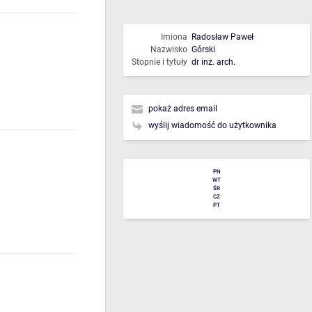
Imiona
Radosław Paweł
Nazwisko
Górski
Stopnie i tytuły
dr inż. arch.
pokaż adres email
wyślij wiadomość do użytkownika
PN
WT
ŚR
CZ
PT