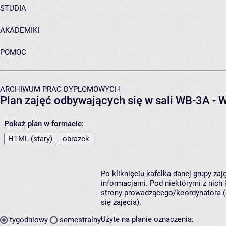
STUDIA
AKADEMIKI
POMOC
ARCHIWUM PRAC DYPLOMOWYCH
Plan zajęć odbywających się w sali WB-3A - 
Pokaż plan w formacie:
HTML (stary)
obrazek
Po kliknięciu kafelka danej grupy za
informacjami. Pod niektórymi z nich k
strony prowadzącego/koordynatora (
się zajęcia).
Użyte na planie oznaczenia:
tygodniowy
semestralny