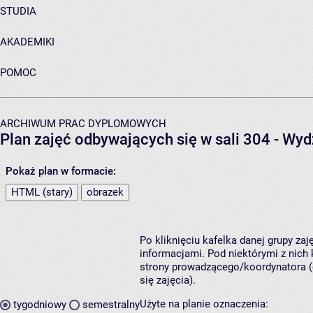
STUDIA
AKADEMIKI
POMOC
ARCHIWUM PRAC DYPLOMOWYCH
Plan zajęć odbywających się w sali 304 - Wyd
Pokaż plan w formacie:
HTML (stary)
obrazek
Po kliknięciu kafelka danej grupy za
informacjami. Pod niektórymi z nich k
strony prowadzącego/koordynatora (
się zajęcia).
Użyte na planie oznaczenia:
tygodniowy
semestralny