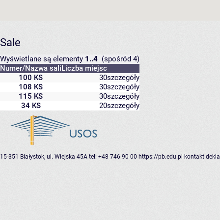
Sale
Wyświetlane są elementy
1..4
(spośród 4)
Numer/Nazwa sali
Liczba miejsc
100 KS
30
szczegóły
108 KS
30
szczegóły
115 KS
30
szczegóły
34 KS
20
szczegóły
15-351 Białystok, ul. Wiejska 45A
tel: +48 746 90 00
https://pb.edu.pl
kontakt
dekla