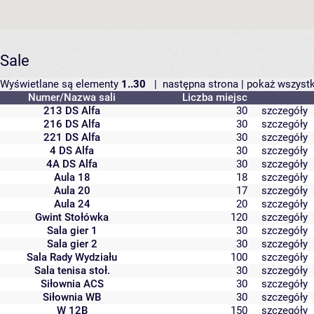
Sale
Wyświetlane są elementy
1..30
|
następna strona
|
pokaż wszyst
Numer/Nazwa sali
Liczba miejsc
213 DS Alfa
30
szczegóły
216 DS Alfa
30
szczegóły
221 DS Alfa
30
szczegóły
4 DS Alfa
30
szczegóły
4A DS Alfa
30
szczegóły
Aula 18
18
szczegóły
Aula 20
17
szczegóły
Aula 24
20
szczegóły
Gwint Stołówka
120
szczegóły
Sala gier 1
30
szczegóły
Sala gier 2
30
szczegóły
Sala Rady Wydziału
100
szczegóły
Sala tenisa stoł.
30
szczegóły
Siłownia ACS
30
szczegóły
Siłownia WB
30
szczegóły
W 12B
150
szczegóły