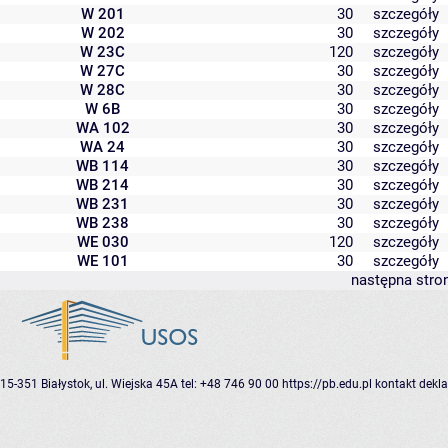
W 201
30
szczegóły
W 202
30
szczegóły
W 23C
120
szczegóły
W 27C
30
szczegóły
W 28C
30
szczegóły
W 6B
30
szczegóły
WA 102
30
szczegóły
WA 24
30
szczegóły
WB 114
30
szczegóły
WB 214
30
szczegóły
WB 231
30
szczegóły
WB 238
30
szczegóły
WE 030
120
szczegóły
WE 101
30
szczegóły
następna stro
15-351 Białystok, ul. Wiejska 45A
tel: +48 746 90 00
https://pb.edu.pl
kontakt
dekla